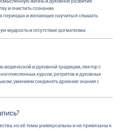
а осмысленную жизнь и духовное развитие
ву и очистить сознание
 периодах и желающих научиться слышать
кую мудрость и отсутствие догматизма
ль ведической и духовной традиции, лектор с
ногочисленных курсов, ретритов и духовных
зыком, умением соединять древние знания с
апись?
ства, но её темы универсальны и не привязаны к