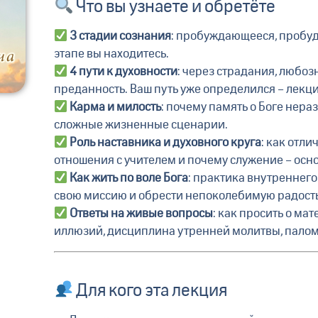
Что вы узнаете и обретёте
3 стадии сознания
: пробуждающееся, пробуди
этапе вы находитесь.
4 пути к духовности
: через страдания, любо
преданность. Ваш путь уже определился – лекци
Карма и милость
: почему память о Боге нер
сложные жизненные сценарии.
Роль наставника и духовного круга
: как отл
отношения с учителем и почему служение – осно
Как жить по воле Бога
: практика внутреннего
свою миссию и обрести непоколебимую радость
Ответы на живые вопросы
: как просить о ма
иллюзий, дисциплина утренней молитвы, паломн
Для кого эта лекция