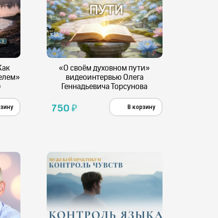
Как
«О своём духовном пути»
телем»
видеоинтервью Олега
)
Геннадьевича Торсунова
750
₽
рзину
В корзину