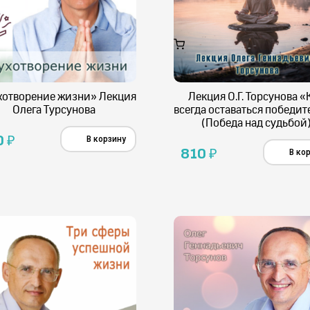
хотворение жизни» Лекция
Лекция О.Г. Торсунова «
Олега Турсунова
всегда оставаться победи
(Победа над судьбой
0
₽
В корзину
810
₽
В ко